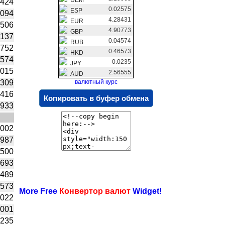
4424
0.02575
ESP
8094
4.28431
EUR
1506
4.90773
GBP
2137
0.04574
RUB
2752
0.46573
HKD
4574
0.0235
JPY
4015
2.56555
AUD
8309
валютный курс
8416
Копировать в буфер обмена
8933
7002
3987
500
2693
1489
6573
More Free
Конвертор валют
Widget!
0022
4001
0235