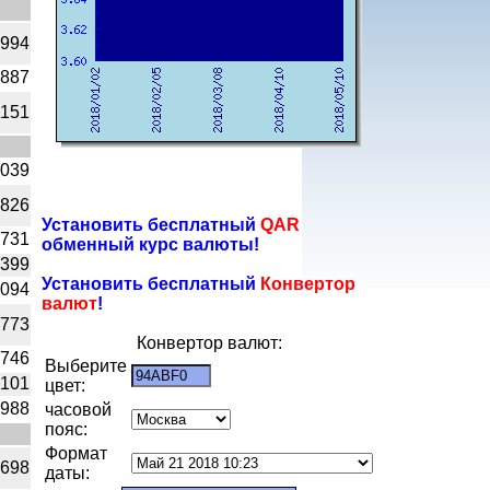
3994
5887
1151
0039
9826
Установить бесплатный
QAR
9731
обменный курс валюты!
0399
Установить бесплатный
Конвертор
0094
валют
!
0773
Конвертор валют:
1746
Выберите
0101
цвет:
0988
часовой
пояс:
Формат
0698
даты: