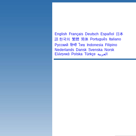
English
Français
Deutsch
Español
日本
語
한국의
繁體
简体
Português
Italiano
Русский
हिन्दी
ไทย
Indonesia
Filipino
Nederlands
Dansk
Svenska
Norsk
Ελληνικά
Polska
Türkçe
العربية