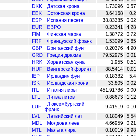
DKK
Датская крона
1.73096
0.5
EEK
Эстонская крона
3.64168
0.
ESP
Испания песета
38.83385
0.0
EUR
ЕВРО
0.23341
4.2
FIM
Финская марка
1.38772
0.7
FRF
Французский франк
1.53099
0.6
GBP
Британский фунт
0.20376
4.9
GRD
Греция драхма
79.52975
0.0
HRK
Хорватская куна
1.955
0.5
HUF
Венгерский форинт
88.5414
0.0
IEP
Ирландия фунт
0.18382
5.
ISK
Исландская крона
33.805
0.0
ITL
Италия лиры
451.91786
0.0
LTL
Литва литов
0.88673
1.1
Люксембургский
LUF
9.41519
0.1
франк
LVL
Латвийский лат
0.18049
5.5
MDL
Молдова леев
4.66959
0.2
MTL
Мальта лира
0.10019
9.9