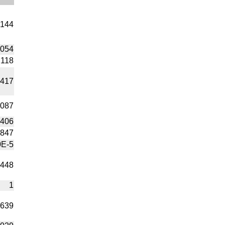
9144
8054
2118
6417
0087
1406
3847
0E-5
5448
1
6639