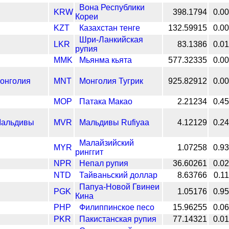
Вона Республики
KRW
398.1794
0.0
Кореи
KZT
Казахстан тенге
132.59915
0.0
Шри-Ланкийская
LKR
83.1386
0.0
рупия
MMK
Мьянма кьята
577.32335
0.0
MNT
Монголия Тугрик
925.82912
0.0
MOP
Патака Макао
2.21234
0.4
MVR
Мальдивы Rufiyaa
4.12129
0.2
Малайзийский
MYR
1.07258
0.9
ринггит
NPR
Непал рупия
36.60261
0.0
NTD
Тайваньский доллар
8.63766
0.1
Папуа-Новой Гвинеи
PGK
1.05176
0.9
Кина
PHP
Филиппинское песо
15.96255
0.0
PKR
Пакистанская рупия
77.14321
0.0