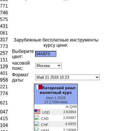
7771
2746
2575
8431
2061
5317
Зарубежные бесплатные инструменты
курсу цене:
0773
Выберите
1257
цвет:
1151
часовой
1129
пояс:
4401
Формат
2958
даты:
0221
Катарский риал
валютный курс
2774
Июл 1 2026
13:17(Москва)
0621
in QAR
4047
3.63994
USD
2.65887
1415
CAD
4.6955
8104
CHF
2.19068
DEM