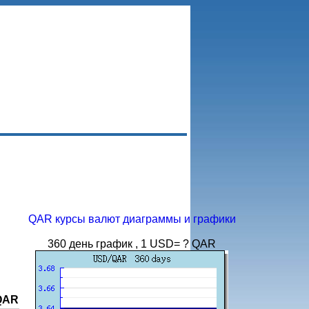
QAR курсы валют диаграммы и графики
360 день график , 1 USD= ? QAR
QAR