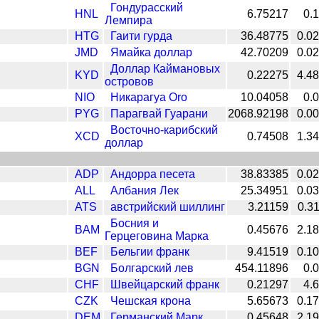
Гондурасский
HNL
6.75217
0.
Лемпира
HTG
Гаити гурда
36.48775
0.0
JMD
Ямайка доллар
42.70209
0.0
Доллар Каймановых
KYD
0.22275
4.4
островов
NIO
Никарагуа Oro
10.04058
0.
PYG
Парагвай Гуарани
2068.92198
0.0
Восточно-карибский
XCD
0.74508
1.3
доллар
ADP
Андорра песета
38.83385
0.0
ALL
Албания Лек
25.34951
0.0
ATS
австрийский шиллинг
3.21159
0.3
Босния и
BAM
0.45676
2.1
Герцеговина Марка
BEF
Бельгии франк
9.41519
0.1
BGN
Болгарский лев
454.11896
0.
CHF
Швейцарский франк
0.21297
4.
CZK
Чешская крона
5.65673
0.1
DEM
Германский Марк
0.45648
2.1