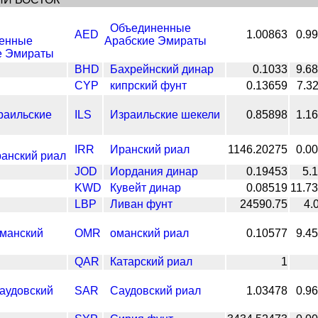
Объединенные
AED
1.00863
0.9
Арабские Эмираты
BHD
Бахрейнский динар
0.1033
9.6
CYP
кипрский фунт
0.13659
7.3
ILS
Израильские шекели
0.85898
1.1
IRR
Иранский риал
1146.20275
0.0
JOD
Иордания динар
0.19453
5.
KWD
Кувейт динар
0.08519
11.7
LBP
Ливан фунт
24590.75
4.
OMR
оманский риал
0.10577
9.4
QAR
Катарский риал
1
SAR
Саудовский риал
1.03478
0.9