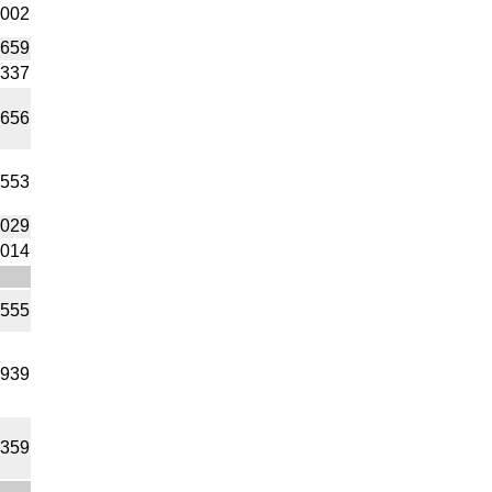
7002
1659
0337
3656
3553
0029
0014
6555
6939
0359