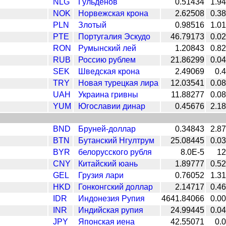
NLG
Гульденов
0.51434
1.9
NOK
Норвежская крона
2.62508
0.3
PLN
Злотый
0.98516
1.0
PTE
Португалия Эскудо
46.79173
0.0
RON
Румынский лей
1.20843
0.8
RUB
Россию рублем
21.86299
0.0
SEK
Шведская крона
2.49069
0.
TRY
Новая турецкая лира
12.03541
0.0
UAH
Украина гривны
11.88277
0.0
YUM
Югославии динар
0.45676
2.1
BND
Бруней-доллар
0.34843
2.8
BTN
Бутанский Нгултрум
25.08445
0.0
BYR
белорусского рубля
8.0E-5
12
CNY
Китайский юань
1.89777
0.5
GEL
Грузия лари
0.76052
1.3
HKD
Гонконгский доллар
2.14717
0.4
IDR
Индонезия Рупия
4641.84066
0.0
INR
Индийская рупия
24.99445
0.0
JPY
Японская иена
42.55071
0.