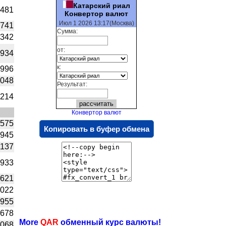
Катарский риал
1481
Конвертор валют
Июл 1 2026 13:17(Москва)
2741
Сумма:
2342
от:
8934
к:
0996
0048
Результат:
4214
Конвертор валют
2575
Копировать в буфер обмена
3945
1137
8933
0621
0022
6955
7678
More
QAR
обменный курс валюты!
9068