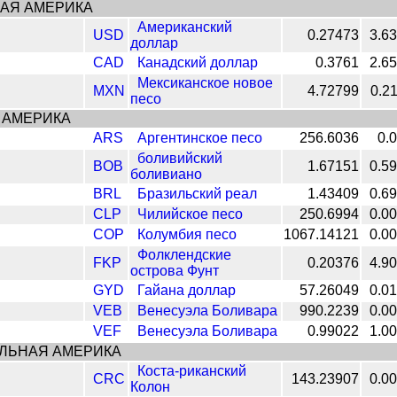
АЯ АМЕРИКА
Американский
USD
0.27473
3.6
доллар
CAD
Канадский доллар
0.3761
2.6
Мексиканское новое
MXN
4.72799
0.2
песо
 АМЕРИКА
ARS
Аргентинское песо
256.6036
0.
боливийский
BOB
1.67151
0.5
боливиано
BRL
Бразильский реал
1.43409
0.6
CLP
Чилийское песо
250.6994
0.0
COP
Колумбия песо
1067.14121
0.0
Фолклендские
FKP
0.20376
4.9
острова Фунт
GYD
Гайана доллар
57.26049
0.0
VEB
Венесуэла Боливара
990.2239
0.0
VEF
Венесуэла Боливара
0.99022
1.0
ЛЬНАЯ АМЕРИКА
Коста-риканский
CRC
143.23907
0.0
Колон