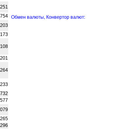
0251
0754
Обмен валюты, Конвертор валют:
1203
0173
0108
5201
4264
3233
2732
1577
5079
6265
1296