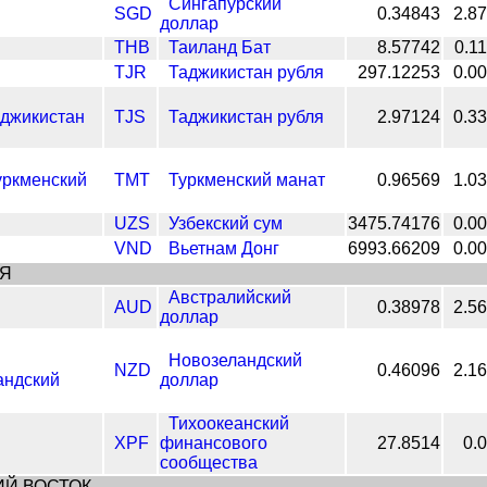
Сингапурский
SGD
0.34843
2.8
доллар
THB
Таиланд Бат
8.57742
0.1
TJR
Таджикистан рубля
297.12253
0.0
TJS
Таджикистан рубля
2.97124
0.3
TMT
Туркменский манат
0.96569
1.0
UZS
Узбекский сум
3475.74176
0.0
VND
Вьетнам Донг
6993.66209
0.0
Я
Австралийский
AUD
0.38978
2.5
доллар
Новозеландский
NZD
0.46096
2.1
доллар
Тихоокеанский
XPF
финансового
27.8514
0.
сообщества
Й ВОСТОК