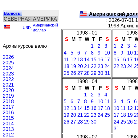
Валюты
Американский долл
СЕВЕРНАЯ АМЕРИКА
: 2026-07-01 
Американский
1998 Архив 
USD
,
доллар
1998 - 01
1998 
S
M
T
W
T
F
S
S
M
T
Архив курсов валют
1
2
3
1
2
3
4
4
5
6
7
8
9
10
8
9
10
1
2026
11
12
13
14
15
16
17
15
16
17
1
2025
18
19
20
21
22
23
24
22
23
24
2
2024
25
26
27
28
29
30
31
2023
2022
1998 - 04
1998 
2021
S
M
T
W
T
F
S
S
M
T
2020
1
2
3
4
2019
2018
5
6
7
8
9
10
11
3
4
5
6
2017
12
13
14
15
16
17
18
10
11
12
1
2016
19
20
21
22
23
24
25
17
18
19
2
2015
26
27
28
29
30
24
25
26
2
2014
31
2013
2012
1998 - 07
1998 