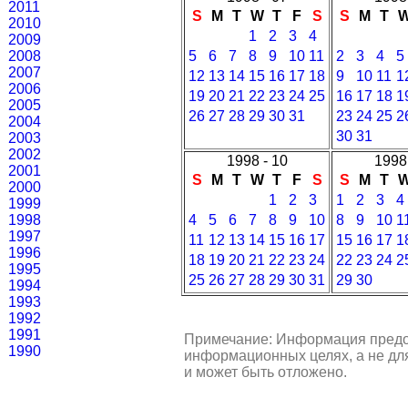
2011
S
M
T
W
T
F
S
S
M
T
2010
1
2
3
4
2009
2008
5
6
7
8
9
10
11
2
3
4
5
2007
12
13
14
15
16
17
18
9
10
11
1
2006
19
20
21
22
23
24
25
16
17
18
1
2005
26
27
28
29
30
31
23
24
25
2
2004
30
31
2003
2002
1998 - 10
1998 
2001
S
M
T
W
T
F
S
S
M
T
2000
1
2
3
1
2
3
4
1999
1998
4
5
6
7
8
9
10
8
9
10
1
1997
11
12
13
14
15
16
17
15
16
17
1
1996
18
19
20
21
22
23
24
22
23
24
2
1995
25
26
27
28
29
30
31
29
30
1994
1993
1992
1991
Примечание: Информация предо
1990
информационных целях, а не для
и может быть отложено.