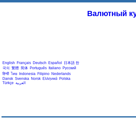
Валютный ку
English
Français
Deutsch
Español
日本語
한
국의
繁體
简体
Português
Italiano
Русский
हिन्दी
ไทย
Indonesia
Filipino
Nederlands
Dansk
Svenska
Norsk
Ελληνικά
Polska
Türkçe
العربية