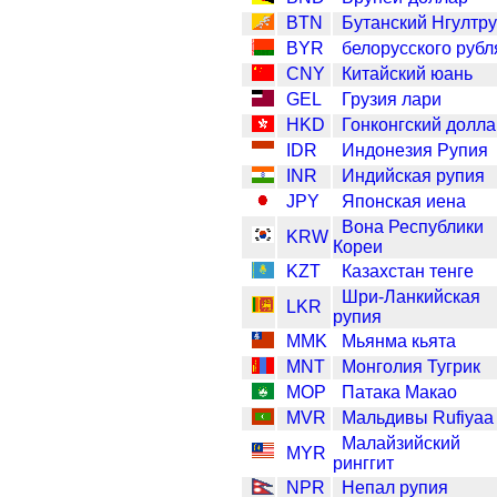
BTN
Бутанский Нгултр
BYR
белорусского рубл
CNY
Китайский юань
GEL
Грузия лари
HKD
Гонконгский долл
IDR
Индонезия Рупия
INR
Индийская рупия
JPY
Японская иена
Вона Республики
KRW
Кореи
KZT
Казахстан тенге
Шри-Ланкийская
LKR
рупия
MMK
Мьянма кьята
MNT
Монголия Тугрик
MOP
Патака Макао
MVR
Мальдивы Rufiyaa
Малайзийский
MYR
ринггит
NPR
Непал рупия