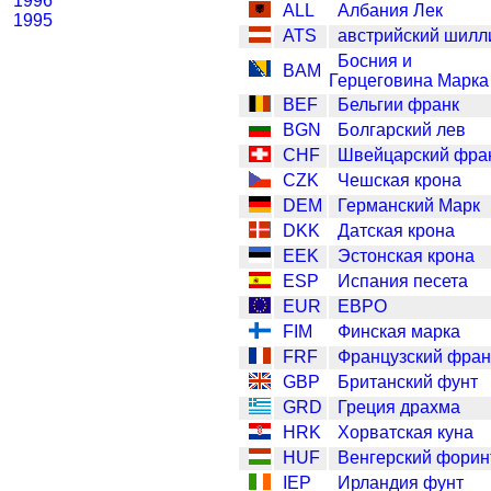
1996
ALL
Албания Лек
1995
ATS
австрийский шилл
Босния и
BAM
Герцеговина Марка
BEF
Бельгии франк
BGN
Болгарский лев
CHF
Швейцарский фра
CZK
Чешская крона
DEM
Германский Марк
DKK
Датская крона
EEK
Эстонская крона
ESP
Испания песета
EUR
ЕВРО
FIM
Финская марка
FRF
Французский фран
GBP
Британский фунт
GRD
Греция драхма
HRK
Хорватская куна
HUF
Венгерский форин
IEP
Ирландия фунт