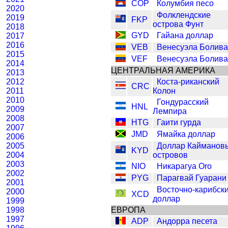
COP
Колумбия песо
2020
Фолклендские
2019
FKP
острова Фунт
2018
GYD
Гайана доллар
2017
2016
VEB
Венесуэла Болив
2015
VEF
Венесуэла Болив
2014
ЦЕНТРАЛЬНАЯ АМЕРИКА
2013
2012
Коста-риканский
CRC
2011
Колон
2010
Гондурасский
HNL
2009
Лемпира
2008
HTG
Гаити гурда
2007
JMD
Ямайка доллар
2006
2005
Доллар Кайманов
KYD
2004
островов
2003
NIO
Никарагуа Oro
2002
PYG
Парагвай Гуарани
2001
Восточно-карибск
2000
XCD
доллар
1999
1998
ЕВРОПА
1997
ADP
Андорра песета