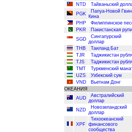
NTD
Тайваньский долл
Папуа-Новой Гви
PGK
Кина
PHP
Филиппинское пес
PKR
Пакистанская руп
Сингапурский
SGD
доллар
THB
Таиланд Бат
TJR
Таджикистан рубл
TJS
Таджикистан рубл
TMT
Туркменский мана
UZS
Узбекский сум
VND
Вьетнам Донг
ОКЕАНИЯ
Австралийский
AUD
доллар
Новозеландский
NZD
доллар
Тихоокеанский
XPF
финансового
сообщества