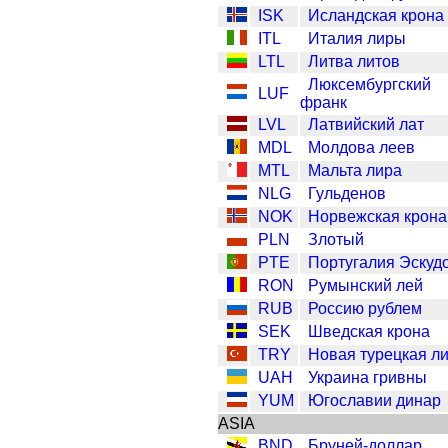
ISK
Исландская крона
ITL
Италия лиры
LTL
Литва литов
Люксембургский
LUF
франк
LVL
Латвийский лат
MDL
Молдова леев
MTL
Мальта лира
NLG
Гульденов
NOK
Норвежская крона
PLN
Злотый
PTE
Португалия Эскуд
RON
Румынский лей
RUB
Россию рублем
SEK
Шведская крона
TRY
Новая турецкая л
UAH
Украина гривны
YUM
Югославии динар
ASIA
BND
Бруней-доллар