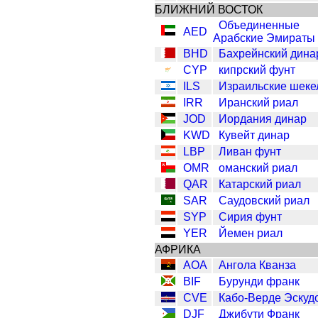
БЛИЖНИЙ ВОСТОК
Объединенные
AED
Арабские Эмираты
BHD
Бахрейнский дина
CYP
кипрский фунт
ILS
Израильские шеке
IRR
Иранский риал
JOD
Иордания динар
KWD
Кувейт динар
LBP
Ливан фунт
OMR
оманский риал
QAR
Катарский риал
SAR
Саудовский риал
SYP
Сирия фунт
YER
Йемен риал
АФРИКА
AOA
Ангола Кванза
BIF
Бурунди франк
CVE
Кабо-Верде Эскуд
DJF
Джибути Франк