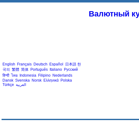
Валютный ку
English
Français
Deutsch
Español
日本語
한
국의
繁體
简体
Português
Italiano
Русский
हिन्दी
ไทย
Indonesia
Filipino
Nederlands
Dansk
Svenska
Norsk
Ελληνικά
Polska
Türkçe
العربية