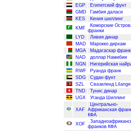
EGP
Египетский фунт
GMD
Гамбия даласи
KES
Кения шиллинг
Коморские Остров
KMF
франки
LYD
Ливия динар
MAD
Марокко дирхам
MGA
Мадагаскар франк
NAD
доллар Намибии
NGN
Нигерийская найр
RWF
Руанда франк
SDG
Судан фунт
SZL
Свазиленд Lilange
TND
Тунис динар
UGX
Уганда Шиллинг
Центрально-
XAF
Африканская фран
КФА
Западноафриканс
XOF
франков КФА