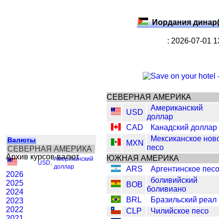
Иордания динар
: 2026-07-01 
СЕВЕРНАЯ АМЕРИКА
Американский
USD
доллар
CAD
Канадский доллар
Мексиканское нов
Валюты
MXN
песо
СЕВЕРНАЯ АМЕРИКА
Архив курсов валют
ЮЖНАЯ АМЕРИКА
Американский
USD
,
доллар
ARS
Аргентинское пес
2026
боливийский
2025
BOB
боливиано
2024
BRL
Бразильский реал
2023
2022
CLP
Чилийское песо
2021