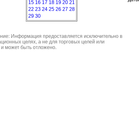
15
16
17
18
19
20
21
22
23
24
25
26
27
28
29
30
ние: Информация предоставляется исключительно в
ионных целях, а не для торговых целей или
 и может быть отложено.