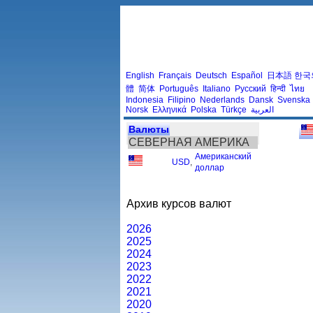
English
Français
Deutsch
Español
日本語
한국
體
简体
Português
Italiano
Русский
हिन्दी
ไทย
Indonesia
Filipino
Nederlands
Dansk
Svenska
Norsk
Ελληνικά
Polska
Türkçe
العربية
Валюты
СЕВЕРНАЯ АМЕРИКА
Американский
USD
,
доллар
Архив курсов валют
2026
2025
2024
2023
2022
2021
2020