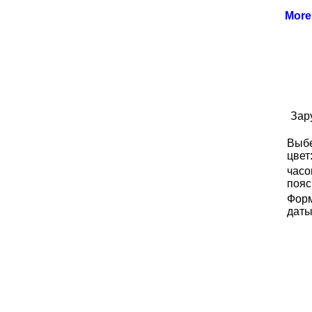
Mor
Зар
Выб
цвет
часо
пояс
Фор
даты