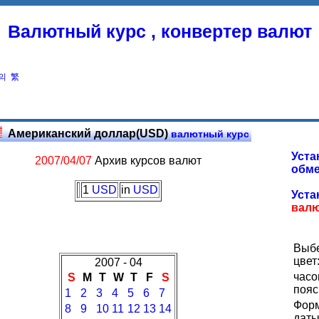
Валютный курс , конвертер валют
의
繁
Американский доллар(USD)
валютный курс
Уста
2007/04/07
Архив курсов валют
обме
1
USD
in
USD
Уста
вал
Выб
цвет
2007 - 04
часо
S
M
T
W
T
F
S
пояс
1
2
3
4
5
6
7
Фор
8
9
10
11
12
13
14
даты