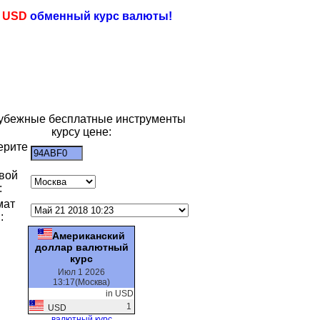
e
USD
обменный курс валюты!
убежные бесплатные инструменты
курсу цене:
ерите
:
вой
:
мат
:
Американский
доллар валютный
курс
Июл 1 2026
13:17(Москва)
in USD
1
USD
валютный курс