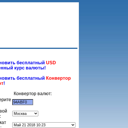
новить бесплатный
USD
нный курс валюты!
новить бесплатный
Конвертор
ют
!
Конвертор валют:
ерите
:
вой
:
мат
: