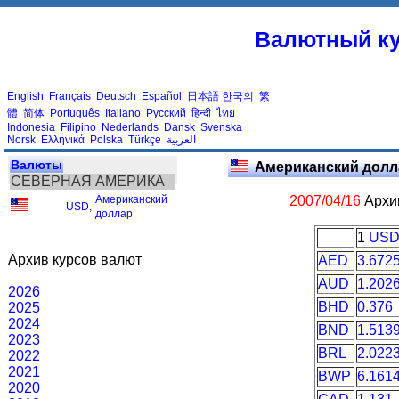
Валютный ку
English
Français
Deutsch
Español
日本語
한국의
繁
體
简体
Português
Italiano
Русский
हिन्दी
ไทย
Indonesia
Filipino
Nederlands
Dansk
Svenska
Norsk
Ελληνικά
Polska
Türkçe
العربية
Валюты
Американский долл
СЕВЕРНАЯ АМЕРИКА
Американский
2007/04/16
Архив
USD
,
доллар
1
US
Архив курсов валют
AED
3.672
AUD
1.202
2026
BHD
0.376
2025
2024
BND
1.513
2023
BRL
2.022
2022
2021
BWP
6.161
2020