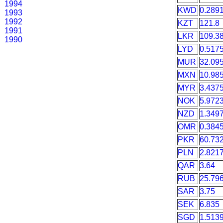
1994
KWD
0.289
1993
1992
KZT
121.8
1991
LKR
109.3
1990
LYD
0.517
MUR
32.09
MXN
10.98
MYR
3.437
NOK
5.972
NZD
1.349
OMR
0.384
PKR
60.73
PLN
2.821
QAR
3.64
RUB
25.79
SAR
3.75
SEK
6.835
SGD
1.513