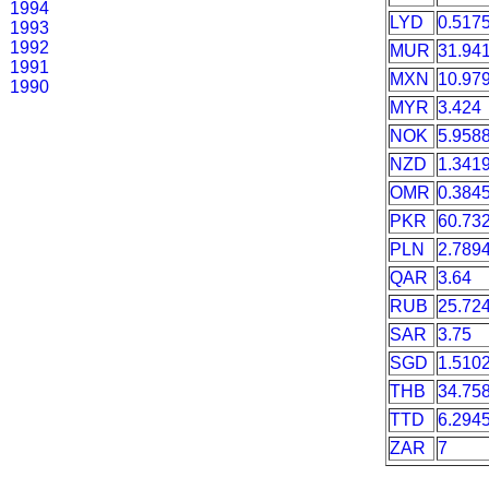
1994
LYD
0.517
1993
1992
MUR
31.94
1991
MXN
10.97
1990
MYR
3.424
NOK
5.958
NZD
1.341
OMR
0.384
PKR
60.73
PLN
2.789
QAR
3.64
RUB
25.72
SAR
3.75
SGD
1.510
THB
34.75
TTD
6.294
ZAR
7