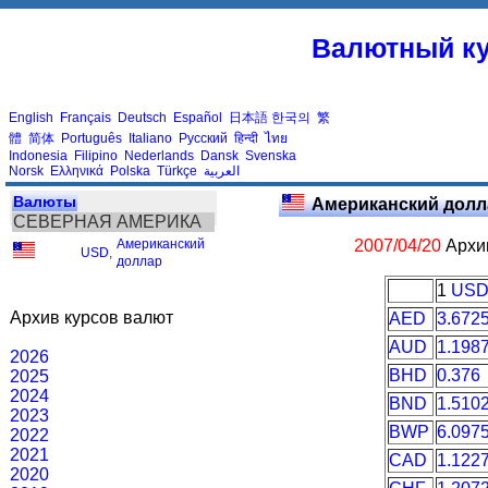
Валютный ку
English
Français
Deutsch
Español
日本語
한국의
繁
體
简体
Português
Italiano
Русский
हिन्दी
ไทย
Indonesia
Filipino
Nederlands
Dansk
Svenska
Norsk
Ελληνικά
Polska
Türkçe
العربية
Валюты
Американский долл
СЕВЕРНАЯ АМЕРИКА
Американский
2007/04/20
Архив
USD
,
доллар
1
US
Архив курсов валют
AED
3.672
AUD
1.198
2026
BHD
0.376
2025
2024
BND
1.510
2023
BWP
6.097
2022
2021
CAD
1.122
2020