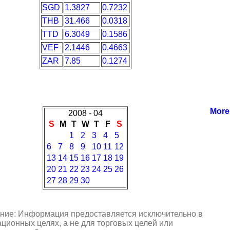
SGD
1.3827
0.7232
THB
31.466
0.0318
TTD
6.3049
0.1586
VEF
2.1446
0.4663
ZAR
7.85
0.1274
More
2008 - 04
S
M
T
W
T
F
S
1
2
3
4
5
6
7
8
9
10
11
12
13
14
15
16
17
18
19
20
21
22
23
24
25
26
27
28
29
30
ние: Информация предоставляется исключительно в
ионных целях, а не для торговых целей или