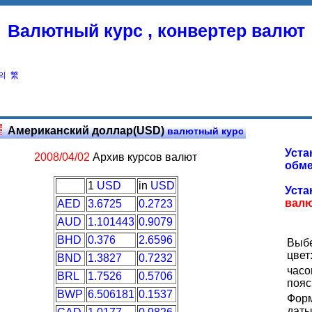
Валютный курс , конвертер валют
의
繁
Американский доллар(USD)
валютный курс
Уста
2008/04/02
Архив курсов валют
обме
1
USD
in
USD
Уста
вал
AED
3.6725
0.2723
AUD
1.101443
0.9079
BHD
0.376
2.6596
Выб
цвет
BND
1.3827
0.7232
часо
BRL
1.7526
0.5706
пояс
BWP
6.506181
0.1537
Фор
даты