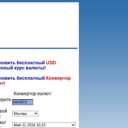
новить бесплатный
USD
нный курс валюты!
новить бесплатный
Конвертор
ют
!
Конвертор валют:
ерите
:
вой
:
мат
: