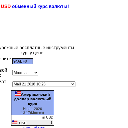
e
USD
обменный курс валюты!
убежные бесплатные инструменты
курсу цене:
ерите
:
вой
:
мат
:
Американский
доллар валютный
курс
Июл 1 2026
13:17(Москва)
in USD
1
USD
валютный курс