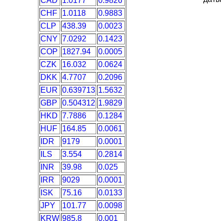
CAD
1.0177
0.9826
CHF
1.0118
0.9883
CLP
438.39
0.0023
CNY
7.0292
0.1423
COP
1827.94
0.0005
CZK
16.032
0.0624
DKK
4.7707
0.2096
EUR
0.639713
1.5632
GBP
0.504312
1.9829
HKD
7.7886
0.1284
HUF
164.85
0.0061
IDR
9179
0.0001
ILS
3.554
0.2814
INR
39.98
0.025
IRR
9029
0.0001
ISK
75.16
0.0133
JPY
101.77
0.0098
KRW
985.8
0.001