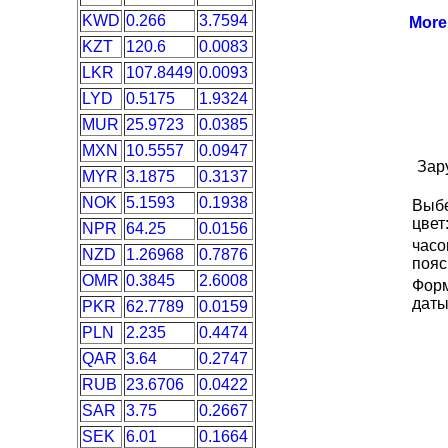
KWD
0.266
3.7594
Mor
KZT
120.6
0.0083
LKR
107.8449
0.0093
LYD
0.5175
1.9324
MUR
25.9723
0.0385
MXN
10.5557
0.0947
Зар
MYR
3.1875
0.3137
NOK
5.1593
0.1938
Выб
цвет
NPR
64.25
0.0156
часо
NZD
1.26968
0.7876
пояс
OMR
0.3845
2.6008
Фор
даты
PKR
62.7789
0.0159
PLN
2.235
0.4474
QAR
3.64
0.2747
RUB
23.6706
0.0422
SAR
3.75
0.2667
SEK
6.01
0.1664