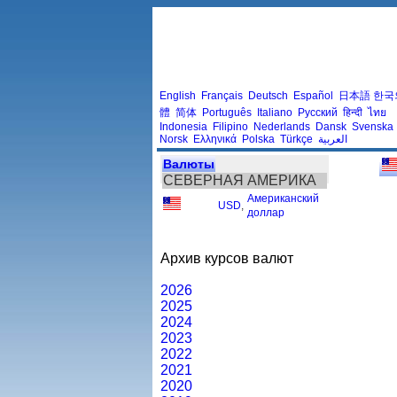
English
Français
Deutsch
Español
日本語
한국
體
简体
Português
Italiano
Русский
हिन्दी
ไทย
Indonesia
Filipino
Nederlands
Dansk
Svenska
Norsk
Ελληνικά
Polska
Türkçe
العربية
Валюты
СЕВЕРНАЯ АМЕРИКА
Американский
USD
,
доллар
Архив курсов валют
2026
2025
2024
2023
2022
2021
2020