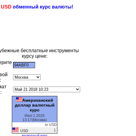
e
USD
обменный курс валюты!
убежные бесплатные инструменты
курсу цене:
ерите
:
вой
:
мат
:
Американский
доллар валютный
курс
Июл 1 2026
13:17(Москва)
in USD
1
USD
валютный курс