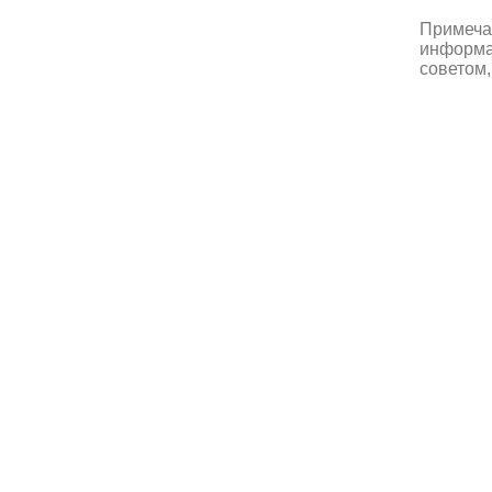
Примеча
информац
советом,