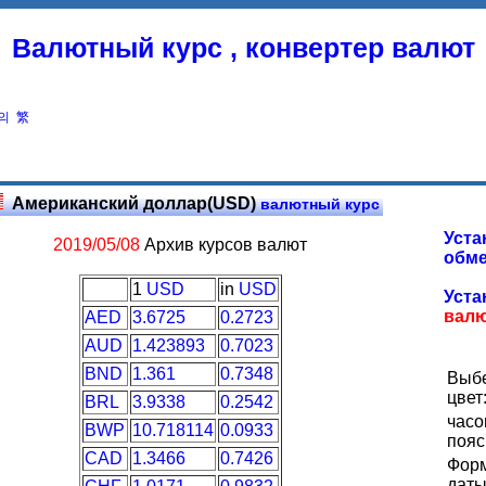
Валютный курс , конвертер валют
의
繁
Американский доллар(USD)
валютный курс
Уста
2019/05/08
Архив курсов валют
обме
1
USD
in
USD
Уста
вал
AED
3.6725
0.2723
AUD
1.423893
0.7023
BND
1.361
0.7348
Выб
цвет
BRL
3.9338
0.2542
часо
BWP
10.718114
0.0933
пояс
CAD
1.3466
0.7426
Фор
даты