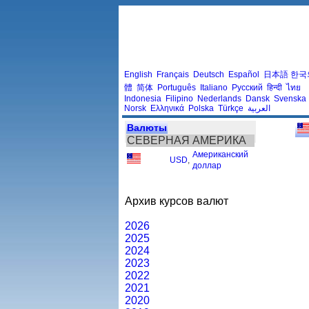
English
Français
Deutsch
Español
日本語
한국
體
简体
Português
Italiano
Русский
हिन्दी
ไทย
Indonesia
Filipino
Nederlands
Dansk
Svenska
Norsk
Ελληνικά
Polska
Türkçe
العربية
Валюты
СЕВЕРНАЯ АМЕРИКА
Американский
USD
,
доллар
Архив курсов валют
2026
2025
2024
2023
2022
2021
2020