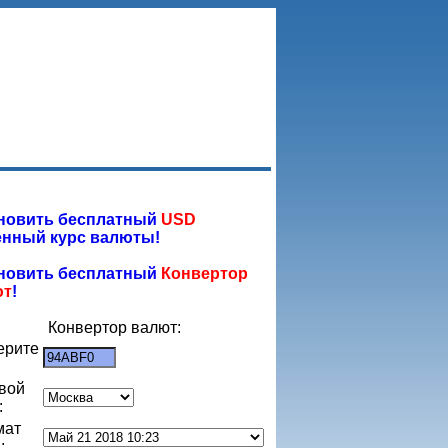
новить бесплатный
USD
нный курс валюты!
новить бесплатный
Конвертор
ют
!
Конвертор валют:
ерите
:
вой
:
мат
: