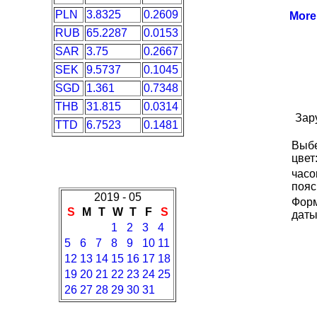
PLN
3.8325
0.2609
Mor
RUB
65.2287
0.0153
SAR
3.75
0.2667
SEK
9.5737
0.1045
SGD
1.361
0.7348
THB
31.815
0.0314
Зар
TTD
6.7523
0.1481
Выб
цвет
часо
пояс
2019 - 05
Фор
S
M
T
W
T
F
S
даты
1
2
3
4
5
6
7
8
9
10
11
12
13
14
15
16
17
18
19
20
21
22
23
24
25
26
27
28
29
30
31