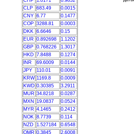
CHF
1.0171
0.9832
CLP
683.49
0.0015
CNY
6.77
0.1477
COP
3288.81
0.0003
DKK
6.6646
0.15
EUR
0.892698
1.1202
GBP
0.768226
1.3017
HKD
7.8488
0.1274
INR
69.6009
0.0144
JPY
110.01
0.0091
KRW
1169.8
0.0009
KWD
0.30385
3.2911
MUR
34.8218
0.0287
MXN
19.0837
0.0524
MYR
4.1465
0.2412
NOK
8.7739
0.114
NZD
1.527184
0.6548
OMR
0.3845
2.6008