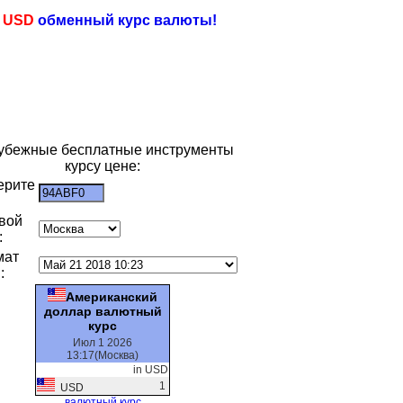
e
USD
обменный курс валюты!
убежные бесплатные инструменты
курсу цене:
ерите
:
вой
:
мат
:
Американский
доллар валютный
курс
Июл 1 2026
13:17(Москва)
in USD
1
USD
валютный курс