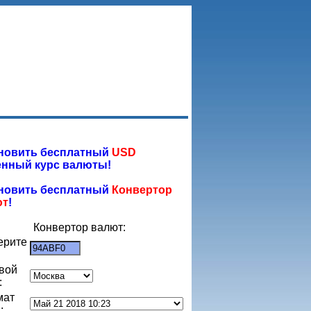
новить бесплатный
USD
нный курс валюты!
новить бесплатный
Конвертор
ют
!
Конвертор валют:
ерите
:
вой
:
мат
: