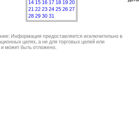
14
15
16
17
18
19
20
21
22
23
24
25
26
27
28
29
30
31
ние: Информация предоставляется исключительно в
ионных целях, а не для торговых целей или
 и может быть отложено.