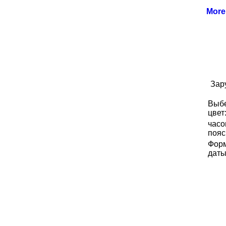
Mor
Зар
Выб
цвет
часо
пояс
Фор
даты