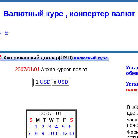
Валютный курс , конвертер валют
의
繁
Американский доллар(USD)
валютный курс
Уста
2007/01/01
Архив курсов валют
обме
1
USD
in
USD
Уста
вал
Выб
цвет
2007 - 01
часо
S
M
T
W
T
F
S
пояс
1
2
3
4
5
6
Фор
7
8
9
10
11
12
13
даты