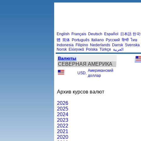
English
Français
Deutsch
Español
日本語
한국
體
简体
Português
Italiano
Русский
हिन्दी
ไทย
Indonesia
Filipino
Nederlands
Dansk
Svenska
Norsk
Ελληνικά
Polska
Türkçe
العربية
Валюты
СЕВЕРНАЯ АМЕРИКА
Американский
USD
,
доллар
Архив курсов валют
2026
2025
2024
2023
2022
2021
2020