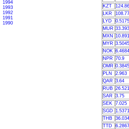
1994
KZT
124.8
1993
1992
LKR
108.7
1991
LYD
0.517
1990
MUR
33.39
MXN
10.89
MYR
3.504
NOK
6.468
NPR
70.9
OMR
0.384
PLN
2.963
QAR
3.64
RUB
26.52
SAR
3.75
SEK
7.025
SGD
1.537
THB
36.03
TTD
6.286