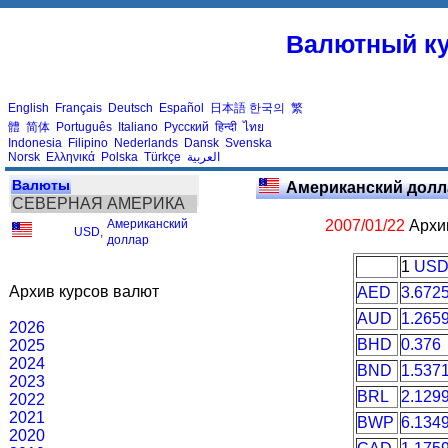
Валютный ку
English
Français
Deutsch
Español
日本語
한국의
繁
體
简体
Português
Italiano
Русский
हिन्दी
ไทย
Indonesia
Filipino
Nederlands
Dansk
Svenska
Norsk
Ελληνικά
Polska
Türkçe
العربية
Валюты
Американский долл
СЕВЕРНАЯ АМЕРИКА
Американский
2007/01/22
Архив
USD
,
доллар
1
US
Архив курсов валют
AED
3.672
AUD
1.265
2026
BHD
0.376
2025
2024
BND
1.537
2023
BRL
2.129
2022
2021
BWP
6.134
2020