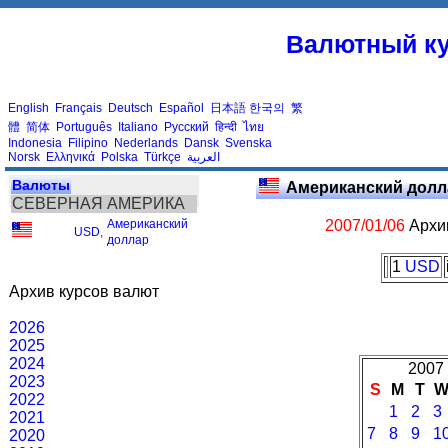
Валютный ку
English
Français
Deutsch
Español
日本語
한국의
繁
體
简体
Português
Italiano
Русский
हिन्दी
ไทย
Indonesia
Filipino
Nederlands
Dansk
Svenska
Norsk
Ελληνικά
Polska
Türkçe
العربية
Валюты
Американский долл
СЕВЕРНАЯ АМЕРИКА
Американский
2007/01/06
Архив
USD
,
доллар
1
USD
Архив курсов валют
2026
2025
2024
2007 
2023
S
M
T
2022
1
2
3
2021
7
8
9
1
2020