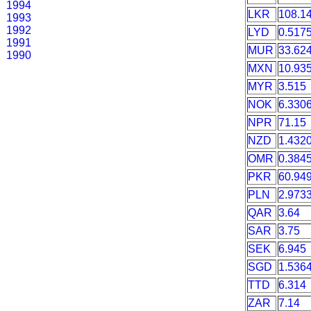
1994
LKR
108.1
1993
1992
LYD
0.517
1991
MUR
33.62
1990
MXN
10.93
MYR
3.515
NOK
6.330
NPR
71.15
NZD
1.432
OMR
0.384
PKR
60.94
PLN
2.973
QAR
3.64
SAR
3.75
SEK
6.945
SGD
1.536
TTD
6.314
ZAR
7.14