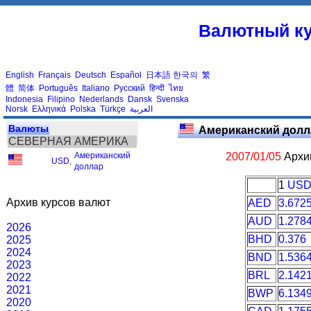
Валютный ку
English
Français
Deutsch
Español
日本語
한국의
繁
體
简体
Português
Italiano
Русский
हिन्दी
ไทย
Indonesia
Filipino
Nederlands
Dansk
Svenska
Norsk
Ελληνικά
Polska
Türkçe
العربية
Валюты
Американский долл
СЕВЕРНАЯ АМЕРИКА
Американский
2007/01/05
Архив
USD
,
доллар
1
US
Архив курсов валют
AED
3.672
AUD
1.278
2026
BHD
0.376
2025
2024
BND
1.536
2023
BRL
2.142
2022
2021
BWP
6.134
2020