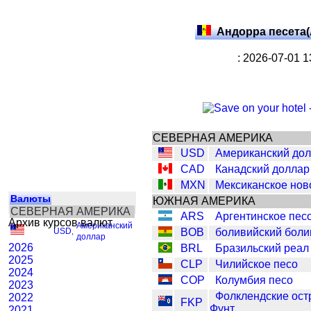
Андорра песета
: 2026-07-01 
СЕВЕРНАЯ АМЕРИКА
USD
Американский до
CAD
Канадский доллар
MXN
Мексиканское нов
Валюты
ЮЖНАЯ АМЕРИКА
СЕВЕРНАЯ АМЕРИКА
ARS
Аргентинское пес
Архив курсов валют
Американский
USD
,
BOB
боливийский боли
доллар
2026
BRL
Бразильский реал
2025
CLP
Чилийское песо
2024
COP
Колумбия песо
2023
Фолклендские ост
2022
FKP
Фунт
2021