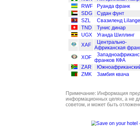
RWF
Руанда франк
SDG
Судан фунт
SZL
Свазиленд Lilange
TND
Тунис динар
UGX
Уганда Шиллинг
Центрально-
XAF
Африканская фран
Западноафриканс
XOF
франков КФА
ZAR
Южноафриканский
ZMK
Замбия квача
Примечание: Информация пред
информационных целях, а не д
советом, и может быть отложен