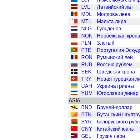
LVL
Латвийский лат
MDL
Молдова леев
MTL
Мальта лира
NLG
Гульденов
NOK
Норвежская крон
PLN
Злотый
PTE
Португалия Эскуд
RON
Румынский лей
RUB
Россию рублем
SEK
Шведская крона
TRY
Новая турецкая л
UAH
Украина гривны
YUM
Югославии динар
ASIA
BND
Бруней-доллар
BTN
Бутанский Нгултр
BYR
белорусского рубл
CNY
Китайский юань
GEL
Грузия лари