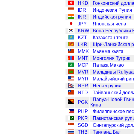
HKD
Гонконгский долл
IDR
Индонезия Рупия
INR
Индийская рупия
JPY
Японская иена
KRW
Вона Республики 
KZT
Казахстан тенге
LKR
Шри-Ланкийская 
MMK
Мьянма кьята
MNT
Монголия Тугрик
MOP
Патака Макао
MVR
Мальдивы Rufiyaa
MYR
Малайзийский рин
NPR
Непал рупия
NTD
Тайваньский долл
Папуа-Новой Гви
PGK
Кина
PHP
Филиппинское пе
PKR
Пакистанская руп
SGD
Сингапурский дол
THB
Таиланд Бат