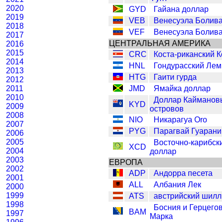
2020
GYD
Гайана доллар
2019
VEB
Венесуэла Болив
2018
VEF
Венесуэла Болив
2017
ЦЕНТРАЛЬНАЯ АМЕРИКА
2016
2015
CRC
Коста-риканский 
2014
HNL
Гондурасский Ле
2013
HTG
Гаити гурда
2012
2011
JMD
Ямайка доллар
2010
Доллар Кайманов
KYD
2009
островов
2008
NIO
Никарагуа Oro
2007
PYG
Парагвай Гуарани
2006
2005
Восточно-карибск
XCD
2004
доллар
2003
ЕВРОПА
2002
ADP
Андорра песета
2001
ALL
Албания Лек
2000
1999
ATS
австрийский шилл
1998
Босния и Герцего
BAM
1997
Марка