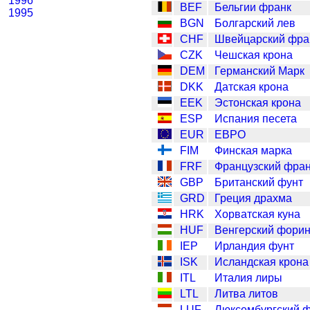
1996
BEF
Бельгии франк
1995
BGN
Болгарский лев
CHF
Швейцарский фра
CZK
Чешская крона
DEM
Германский Марк
DKK
Датская крона
EEK
Эстонская крона
ESP
Испания песета
EUR
ЕВРО
FIM
Финская марка
FRF
Французский фра
GBP
Британский фунт
GRD
Греция драхма
HRK
Хорватская куна
HUF
Венгерский форин
IEP
Ирландия фунт
ISK
Исландская крона
ITL
Италия лиры
LTL
Литва литов
LUF
Люксембургский 