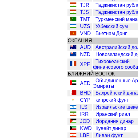
TJR
Таджикистан рубл
TJS
Таджикистан рубл
TMT
Туркменский мана
UZS
Узбекский сум
VND
Вьетнам Донг
ОКЕАНИЯ
AUD
Австралийский до
NZD
Новозеландский д
Тихоокеанский
XPF
финансового сооб
БЛИЖНИЙ ВОСТОК
Объединенные Ар
AED
Эмираты
BHD
Бахрейнский дина
CYP
кипрский фунт
ILS
Израильские шеке
IRR
Иранский риал
JOD
Иордания динар
KWD
Кувейт динар
LBP
Ливан фунт