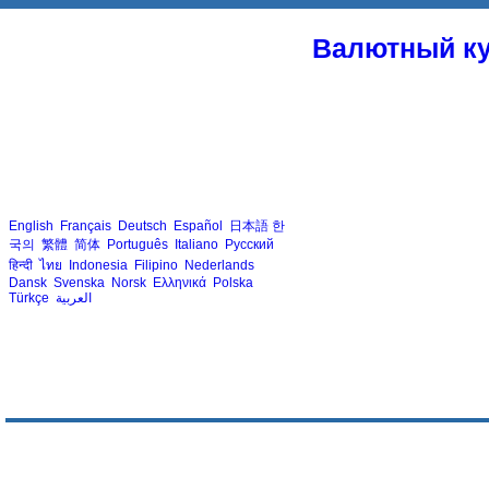
Валютный ку
English
Français
Deutsch
Español
日本語
한
국의
繁體
简体
Português
Italiano
Русский
हिन्दी
ไทย
Indonesia
Filipino
Nederlands
Dansk
Svenska
Norsk
Ελληνικά
Polska
Türkçe
العربية