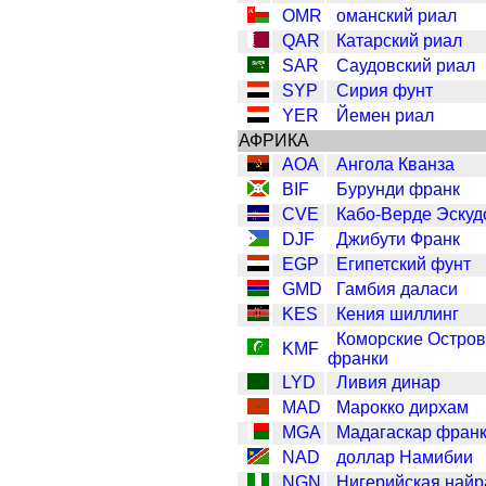
OMR
оманский риал
QAR
Катарский риал
SAR
Саудовский риал
SYP
Сирия фунт
YER
Йемен риал
АФРИКА
AOA
Ангола Кванза
BIF
Бурунди франк
CVE
Кабо-Верде Эскуд
DJF
Джибути Франк
EGP
Египетский фунт
GMD
Гамбия даласи
KES
Кения шиллинг
Коморские Остро
KMF
франки
LYD
Ливия динар
MAD
Марокко дирхам
MGA
Мадагаскар фран
NAD
доллар Намибии
NGN
Нигерийская найр