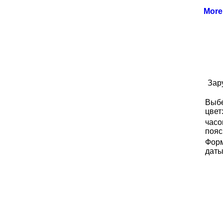
Mor
Зар
Выб
цвет
часо
пояс
Фор
даты