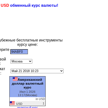
e
USD
обменный курс валюты!
убежные бесплатные инструменты
курсу цене:
ерите
:
вой
:
мат
:
Американский
доллар валютный
курс
Июл 1 2026
13:17(Москва)
in USD
1
USD
валютный курс