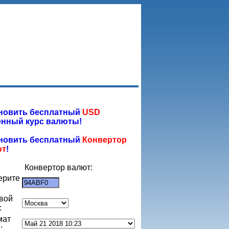
новить бесплатный
USD
нный курс валюты!
новить бесплатный
Конвертор
ют
!
Конвертор валют:
ерите
:
вой
:
мат
: