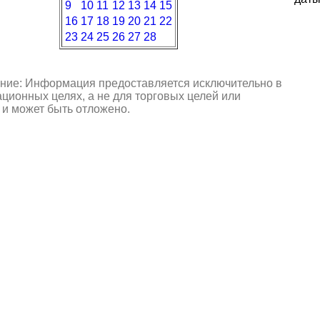
9
10
11
12
13
14
15
16
17
18
19
20
21
22
23
24
25
26
27
28
ние: Информация предоставляется исключительно в
ионных целях, а не для торговых целей или
 и может быть отложено.