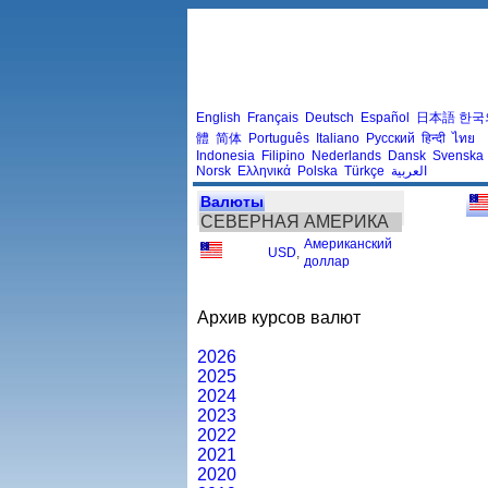
English
Français
Deutsch
Español
日本語
한국
體
简体
Português
Italiano
Русский
हिन्दी
ไทย
Indonesia
Filipino
Nederlands
Dansk
Svenska
Norsk
Ελληνικά
Polska
Türkçe
العربية
Валюты
СЕВЕРНАЯ АМЕРИКА
Американский
USD
,
доллар
Архив курсов валют
2026
2025
2024
2023
2022
2021
2020