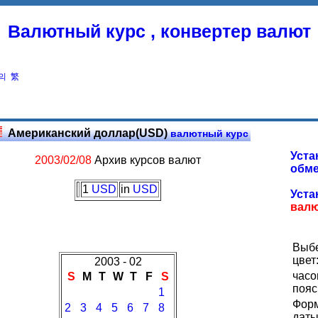
Валютный курс , конвертер валют
의
繁
Американский доллар(USD)
валютный курс
Уста
2003/02/08
Архив курсов валют
обме
1
USD
in
USD
Уста
вал
Выб
цвет
2003 - 02
часо
S
M
T
W
T
F
S
пояс
1
Фор
2
3
4
5
6
7
8
даты