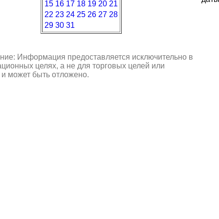
15
16
17
18
19
20
21
22
23
24
25
26
27
28
29
30
31
ние: Информация предоставляется исключительно в
ионных целях, а не для торговых целей или
 и может быть отложено.