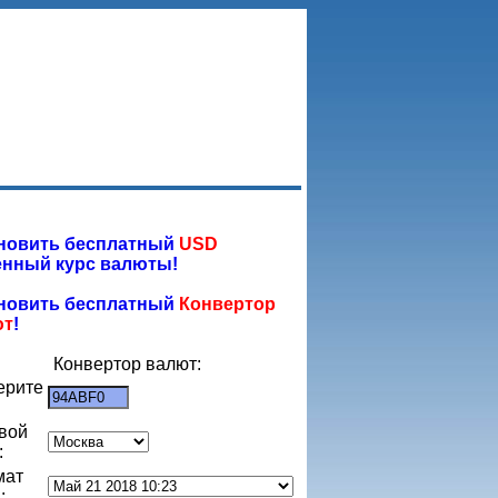
новить бесплатный
USD
нный курс валюты!
новить бесплатный
Конвертор
ют
!
Конвертор валют:
ерите
:
вой
:
мат
: