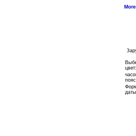
Mor
Зар
Выб
цвет
часо
пояс
Фор
даты