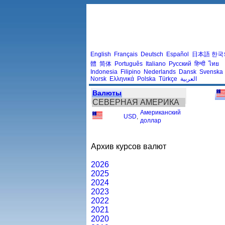
English
Français
Deutsch
Español
日本語
한국
體
简体
Português
Italiano
Русский
हिन्दी
ไทย
Indonesia
Filipino
Nederlands
Dansk
Svenska
Norsk
Ελληνικά
Polska
Türkçe
العربية
Валюты
СЕВЕРНАЯ АМЕРИКА
Американский
USD
,
доллар
Архив курсов валют
2026
2025
2024
2023
2022
2021
2020