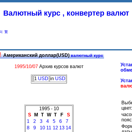
Валютный курс , конвертер валют
의
繁
Американский доллар(USD)
валютный курс
Уста
1995/10/07
Архив курсов валют
обме
1
USD
in
USD
Уста
вал
Выб
цвет
1995 - 10
часо
S
M
T
W
T
F
S
пояс
1
2
3
4
5
6
7
Фор
8
9
10
11
12
13
14
даты