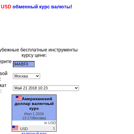
e
USD
обменный курс валюты!
убежные бесплатные инструменты
курсу цене:
ерите
:
вой
:
мат
:
Американский
доллар валютный
курс
Июл 1 2026
13:17(Москва)
in USD
1
USD
валютный курс