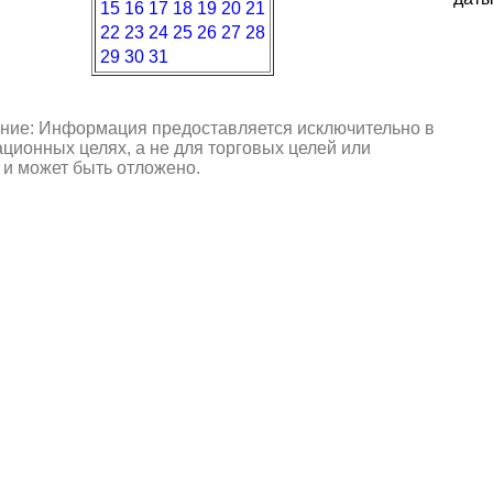
15
16
17
18
19
20
21
22
23
24
25
26
27
28
29
30
31
ние: Информация предоставляется исключительно в
ионных целях, а не для торговых целей или
 и может быть отложено.