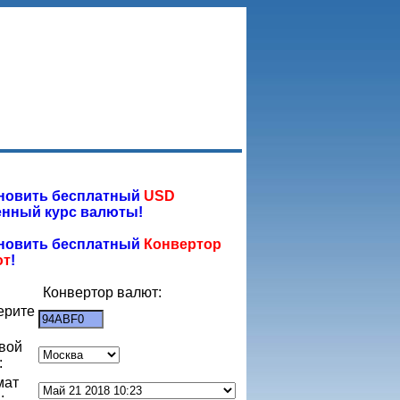
новить бесплатный
USD
нный курс валюты!
новить бесплатный
Конвертор
ют
!
Конвертор валют:
ерите
:
вой
:
мат
: