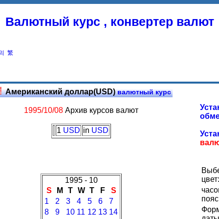
Валютный курс , конвертер валют
의
繁
Американский доллар(USD)
валютный курс
Уста
1995/10/08
Архив курсов валют
обме
1
USD
in
USD
Уста
вал
Выб
цвет
1995 - 10
часо
S
M
T
W
T
F
S
пояс
1
2
3
4
5
6
7
Фор
8
9
10
11
12
13
14
даты