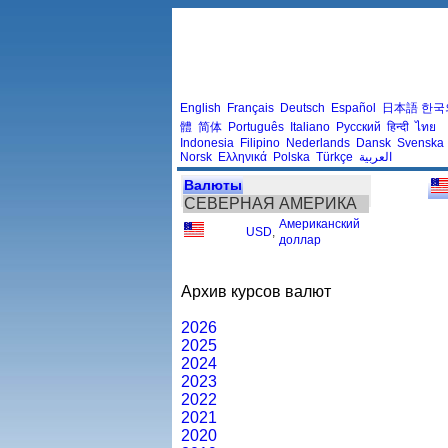
English
Français
Deutsch
Español
日本語
한국
體
简体
Português
Italiano
Русский
हिन्दी
ไทย
Indonesia
Filipino
Nederlands
Dansk
Svenska
Norsk
Ελληνικά
Polska
Türkçe
العربية
Валюты
СЕВЕРНАЯ АМЕРИКА
Американский
USD
,
доллар
Архив курсов валют
2026
2025
2024
2023
2022
2021
2020