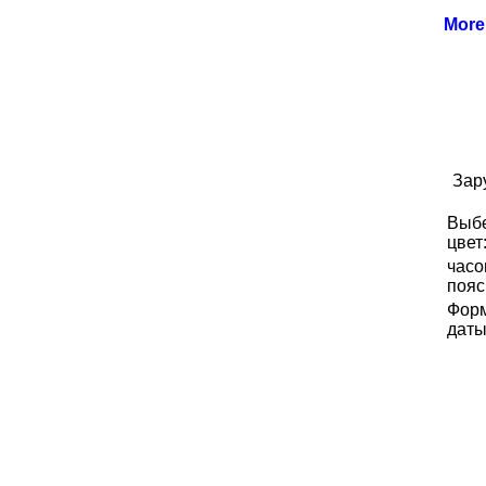
Mor
Зар
Выб
цвет
часо
пояс
Фор
даты