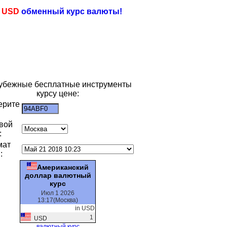
e
USD
обменный курс валюты!
убежные бесплатные инструменты
курсу цене:
ерите
:
вой
:
мат
:
Американский
доллар валютный
курс
Июл 1 2026
13:17(Москва)
in USD
1
USD
валютный курс