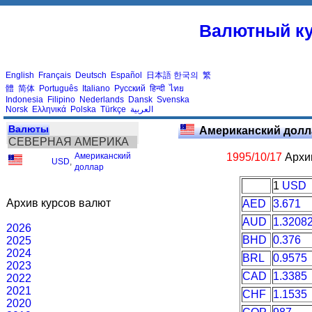
Валютный ку
English
Français
Deutsch
Español
日本語
한국의
繁
體
简体
Português
Italiano
Русский
हिन्दी
ไทย
Indonesia
Filipino
Nederlands
Dansk
Svenska
Norsk
Ελληνικά
Polska
Türkçe
العربية
Валюты
Американский долл
СЕВЕРНАЯ АМЕРИКА
Американский
1995/10/17
Архив
USD
,
доллар
1
USD
Архив курсов валют
AED
3.671
AUD
1.3208
2026
BHD
0.376
2025
2024
BRL
0.9575
2023
CAD
1.3385
2022
2021
CHF
1.1535
2020