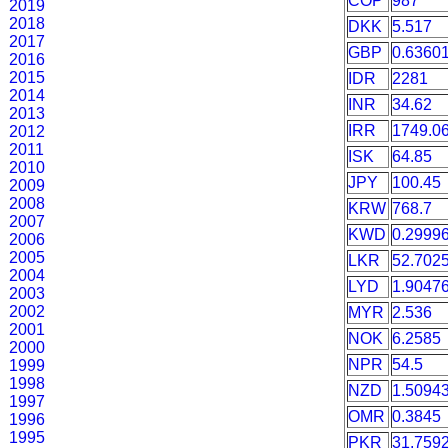
COP
987
2019
2018
DKK
5.517
2017
GBP
0.6360
2016
2015
IDR
2281
2014
INR
34.62
2013
IRR
1749.0
2012
2011
ISK
64.85
2010
JPY
100.45
2009
2008
KRW
768.7
2007
KWD
0.2999
2006
2005
LKR
52.702
2004
LYD
1.9047
2003
2002
MYR
2.536
2001
NOK
6.2585
2000
NPR
54.5
1999
1998
NZD
1.5094
1997
OMR
0.3845
1996
1995
PKR
31.759