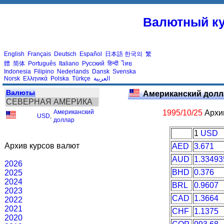
Валютный ку
English
Français
Deutsch
Español
日本語
한국의
繁
體
简体
Português
Italiano
Русский
हिन्दी
ไทย
Indonesia
Filipino
Nederlands
Dansk
Svenska
Norsk
Ελληνικά
Polska
Türkçe
العربية
Валюты
Американский долл
СЕВЕРНАЯ АМЕРИКА
Американский
1995/10/25
Архив
USD
,
доллар
1
USD
Архив курсов валют
AED
3.671
AUD
1.33493
2026
BHD
0.376
2025
2024
BRL
0.9607
2023
CAD
1.3664
2022
2021
CHF
1.1375
2020