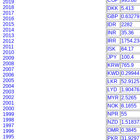
COP
993.68
2019
2018
DKK
5.413
2017
GBP
0.63279
2016
2015
IDR
2282
2014
INR
35.36
2013
IRR
1754.23
2012
2011
ISK
64.17
2010
JPY
100.4
2009
2008
KRW
765.9
2007
KWD
0.29944
2006
2005
LKR
52.9125
2004
LYD
1.90476
2003
2002
MYR
2.5265
2001
NOK
6.1655
2000
NPR
55
1999
1998
NZD
1.51837
1997
OMR
0.3845
1996
1995
PKR
31.9297