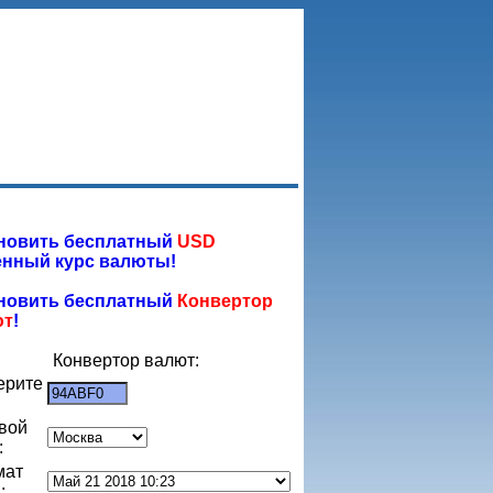
новить бесплатный
USD
нный курс валюты!
новить бесплатный
Конвертор
ют
!
Конвертор валют:
ерите
:
вой
:
мат
: