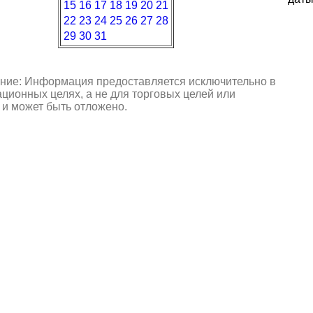
15
16
17
18
19
20
21
22
23
24
25
26
27
28
29
30
31
ние: Информация предоставляется исключительно в
ионных целях, а не для торговых целей или
 и может быть отложено.