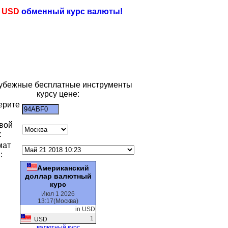
e
USD
обменный курс валюты!
убежные бесплатные инструменты
курсу цене:
ерите
:
вой
:
мат
:
Американский
доллар валютный
курс
Июл 1 2026
13:17(Москва)
in USD
1
USD
валютный курс