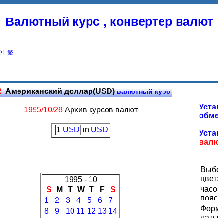
Валютный курс , конвертер валют
의
繁
Американский доллар(USD)
валютный курс
Уста
1995/10/28
Архив курсов валют
обме
1
USD
in
USD
Уста
вал
Выб
цвет
1995 - 10
часо
S
M
T
W
T
F
S
пояс
1
2
3
4
5
6
7
Фор
8
9
10
11
12
13
14
даты