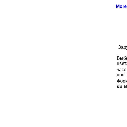
Mor
Зар
Выб
цвет
часо
пояс
Фор
даты