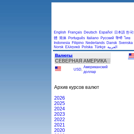
English
Français
Deutsch
Español
日本語
한국
體
简体
Português
Italiano
Русский
हिन्दी
ไทย
Indonesia
Filipino
Nederlands
Dansk
Svenska
Norsk
Ελληνικά
Polska
Türkçe
العربية
Валюты
СЕВЕРНАЯ АМЕРИКА
Американский
USD
,
доллар
Архив курсов валют
2026
2025
2024
2023
2022
2021
2020